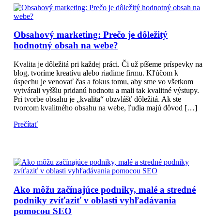
Obsahový marketing: Prečo je dôležitý
hodnotný obsah na webe?
Kvalita je dôležitá pri každej práci. Či už píšeme príspevky na
blog, tvoríme kreatívu alebo riadime firmu. Kľúčom k
úspechu je venovať čas a fokus tomu, aby sme vo všetkom
vytvárali vyššiu pridanú hodnotu a mali tak kvalitné výstupy.
Pri tvorbe obsahu je „kvalita“ obzvlášť dôležitá. Ak ste
tvorcom kvalitného obsahu na webe, ľudia majú dôvod […]
Prečítať
Ako môžu začínajúce podniky, malé a stredné
podniky zvíťaziť v oblasti vyhľadávania
pomocou SEO