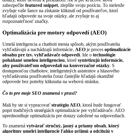
zabezpečíte
featured snippet
, zlepšíte svoju pozíciu. To nielenže
zvyšuje vaše šance na získanie kliknutí od používateľov, ktorí
hľadajú odpovede na svoje otázky, ale zvyšuje to aj
rozpoznateľnosť značky.
Optimalizácia pre motory odpovedí (AEO)
Umelá inteligencia a chatboti menia spôsob, akým používatelia
vyhľadávajú a nachádzajú informácie.
AEO
je proces
optimalizácie
obsahu pre tzv. vyhľadávače odpovedí
. Ide o
technológie
poháňané umelou inteligenciou
, ktoré
syntetizujú informácie,
aby používateľom odpovedali na konverzačné otázky
. S
dostupnosťou chatbotov, inteligentných asistentov a hlasového
vyhľadávania používatelia čoraz častejšie hľadajú okamžité
odpovede bez potreby kliknutia na webovú stránku.
Čo to pre moje SEO znamená v praxi?
Mali by ste si vypracovať
stratégiu AEO
, ktorá bude fungovať
popri tradičných stratégiách optimalizácie pre vyhľadávače. AEO
uprednostňuje optimalizáciu pre dotazy založené na odpovediach.
To znamená
vytvárať stručný, jasný a priamy obsah
,
ktorý
algoritmy umelej inteligencie
ľahko prijmú a odcitujú v