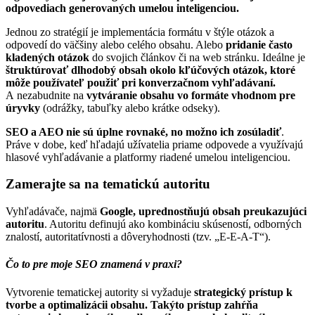
odpovediach generovaných umelou inteligenciou.
Jednou zo stratégií je implementácia formátu v štýle otázok a
odpovedí do väčšiny alebo celého obsahu. Alebo
pridanie často
kladených otázok
do svojich článkov či na web stránku. Ideálne je
štruktúrovať dlhodobý obsah okolo kľúčových otázok, ktoré
môže používateľ použiť pri konverzačnom vyhľadávaní.
A nezabudnite na
vytváranie obsahu vo formáte vhodnom pre
úryvky
(odrážky, tabuľky alebo krátke odseky).
SEO a AEO nie sú úplne rovnaké, no možno ich zosúladiť
.
Práve v dobe, keď hľadajú užívatelia priame odpovede a využívajú
hlasové vyhľadávanie a platformy riadené umelou inteligenciou.
Zamerajte sa na tematickú autoritu
Vyhľadávače, najmä
Google, uprednostňujú
obsah preukazujúci
autoritu
. Autoritu definujú ako kombináciu skúseností, odborných
znalostí, autoritatívnosti a dôveryhodnosti (tzv. „E-E-A-T“).
Čo to pre moje SEO znamená v praxi?
Vytvorenie tematickej autority si vyžaduje
strategický prístup k
tvorbe a optimalizácii obsahu.
Takýto prístup zahŕňa