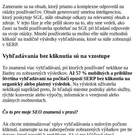
Zameranie sa na obsah, ktorý priamo a komplexne odpovedá na
otázky používateľov. Obsah generovaný umelou inteligenciou,
ktorý poskytuje SGE, stále obsahuje odkazy na relevantný obsah a
zdroje. V tejto fáze je ešte príliš skoro na to, aby sme vedeli, ako
často sa budú používatelia spoliehať na SGE pri hľadaní odpovede
na svoje otázky. Mnohí používatelia sa možno ešte stále rozhodnú
kliknúť na tradičné výsledky vyhľadávania, ktoré sa stále zobrazujú
v SERP.
Vyhľadávania bez kliknutia sú na vzostupe
To znamená viac vyhľadávaní, pri ktorých používateľ neklikne na
žiadny zo zobrazených výsledkov.
Až 57 % mobilných a približne
štvrtina vyhľadávaní na počítači opustí SERP bez kliknutia na
organický alebo platený výsledok
. Na výsledok užívatelia
neklikajú napríklad preto, že hľadajú miestne podniky alebo služby,
rýchle konverzie alebo výpočty, informácie o verejnosti alebo
známych osobnostiach.
Čo to pre moje SEO znamená v praxi?
Ak chcete minimalizovať vplyv vyhľadávania s nulovým počtom
kliknutí, zamerajte sa na zabezpečenie zobrazených výňatkov pre tie
dotazy, ktoré nevedú k preklikom. Ak si pre kľúčové slová