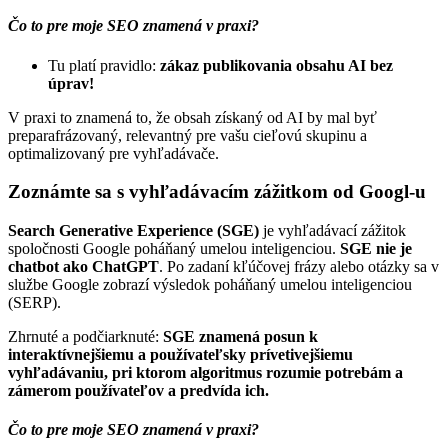
Čo to pre moje SEO znamená v praxi?
Tu platí pravidlo:
zákaz publikovania obsahu AI bez
úprav!
V praxi to znamená to, že obsah získaný od AI by mal byť
preparafrázovaný, relevantný pre vašu cieľovú skupinu a
optimalizovaný pre vyhľadávače.
Zoznámte sa s vyhľadávacím zážitkom od Googl-u
Search Generative Experience (SGE)
je vyhľadávací zážitok
spoločnosti Google poháňaný umelou inteligenciou.
SGE nie je
chatbot ako ChatGPT
. Po zadaní kľúčovej frázy alebo otázky sa v
službe Google zobrazí výsledok poháňaný umelou inteligenciou
(SERP).
Zhrnuté a podčiarknuté:
SGE znamená posun k
interaktívnejšiemu a používateľsky prívetivejšiemu
vyhľadávaniu, pri ktorom algoritmus rozumie potrebám a
zámerom používateľov a predvída ich.
Čo to pre moje SEO znamená v praxi?