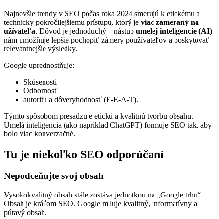
Najnovšie trendy v SEO počas roka 2024 smerujú k etickému a
technicky pokročilejšiemu prístupu, ktorý je
viac zameraný na
užívateľa
. Dôvod je jednoduchý – nástup
umelej inteligencie (AI)
nám umožňuje lepšie pochopiť zámery používateľov a poskytovať
relevantnejšie výsledky.
Google uprednostňuje:
Skúsenosti
Odbornosť
autoritu a dôveryhodnosť (E-E-A-T).
Týmto spôsobom presadzuje etickú a kvalitnú tvorbu obsahu.
Umelá inteligencia (ako napríklad ChatGPT) formuje SEO tak, aby
bolo viac konverzačné.
Tu je niekoľko SEO odporúčaní
Nepodceňujte svoj obsah
Vysokokvalitný obsah stále zostáva jednotkou na „Google trhu“.
Obsah je kráľom SEO. Google miluje kvalitný, informatívny a
pútavý obsah.