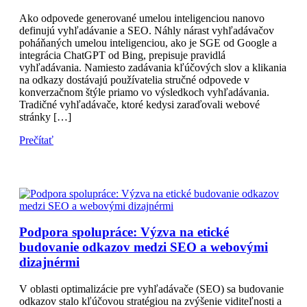
Ako odpovede generované umelou inteligenciou nanovo
definujú vyhľadávanie a SEO. Náhly nárast vyhľadávačov
poháňaných umelou inteligenciou, ako je SGE od Google a
integrácia ChatGPT od Bing, prepisuje pravidlá
vyhľadávania. Namiesto zadávania kľúčových slov a klikania
na odkazy dostávajú používatelia stručné odpovede v
konverzačnom štýle priamo vo výsledkoch vyhľadávania.
Tradičné vyhľadávače, ktoré kedysi zaraďovali webové
stránky […]
Prečítať
Podpora spolupráce: Výzva na etické
budovanie odkazov medzi SEO a webovými
dizajnérmi
V oblasti optimalizácie pre vyhľadávače (SEO) sa budovanie
odkazov stalo kľúčovou stratégiou na zvýšenie viditeľnosti a